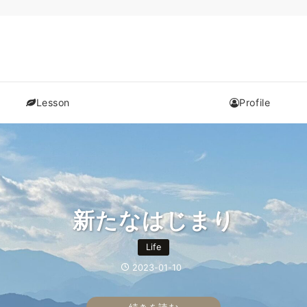
Lesson
Profile
色や形で表現してみると見えて
粉症対策の食養生！オススメ
オンラインレッスンはじめま
暑さに負けない体をつくる睡
新たなはじまり
セルフケア
セルフケア
セルフケア
アロマケア
季節の過ごし方
Life
セルフケアレッスン
食べること
香りを描く
眠ること
2020-08-22
2020-08-17
2023-01-18
2023-01-10
2021-01-14
2020-12-19
2020-12-19