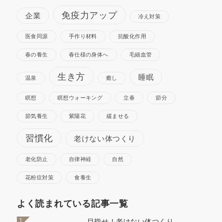
免疫力アップ
企業
冷え対策
医食同源
手作り材料
抗酸化作用
春の養生
春仕様の身体へ
毛細血管
生き方
睡眠
温泉
癒し
瞑想
瞑想ウォーキング
立春
節分
節気養生
紫陽花
緩ませる
習慣化
老けない体つくり
老化防止
自律神経
自然
花粉症対策
食養生
よく読まれている記事一覧
1
目指せ！老けない体つくり