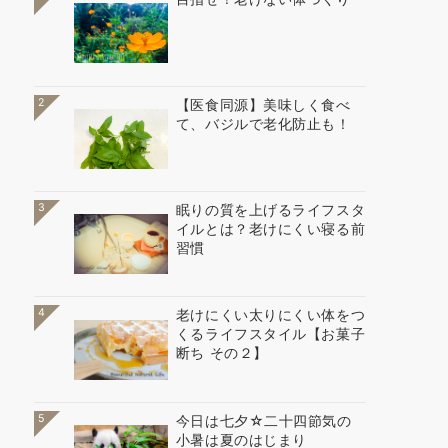
2
【医食同源】美味しく食べ
て、バジルで老化防止も！
3
眠りの質を上げるライフスタ
イルとは？老けにくい寝る前
習慣
4
老けにくい太りにくい体をつ
くるライフスタイル【お菓子
断ち その２】
5
今日は七夕☆二十四節気の
小暑は夏のはじまり