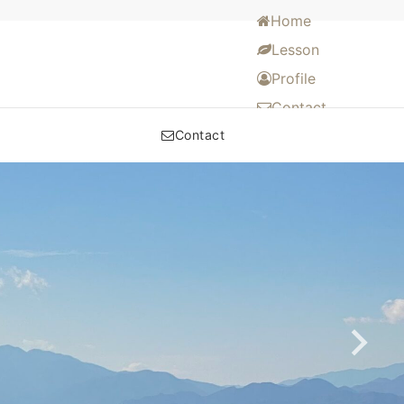
Home
Lesson
Profile
Contact
Contact
くるもの
食材
す
眠