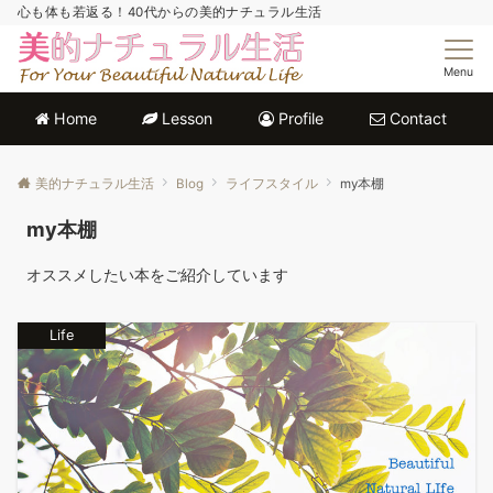
心も体も若返る！40代からの美的ナチュラル生活
Menu
Home
Lesson
Profile
Contact
美的ナチュラル生活
Blog
ライフスタイル
my本棚
my本棚
オススメしたい本をご紹介しています
Life