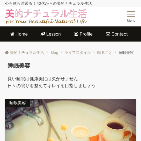
心も体も若返る！40代からの美的ナチュラル生活
Menu
Home
Lesson
Profile
Contact
美的ナチュラル生活
Blog
ライフスタイル
眠ること
睡眠美容
睡眠美容
良い睡眠は健康美には欠かせません
日々の眠りを整えてキレイを目指しましょう
睡眠美容