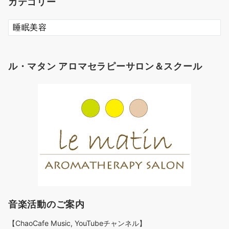
カテゴリー
カ
テ
ゴ
リ
ル・マタン アロマセラピーサロン＆スクール
ー
音楽活動のご案内
【ChaoCafe Music, YouTubeチャンネル】