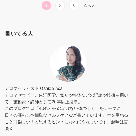
投
1
2
3
次へ
稿
の
ペ
書いてる人
ー
ジ
送
り
アロマセラピスト Oshida Asa
アロマセラピー、東洋医学、気功や整体などの理論や技術を用い
て、施術家・講師として20年以上従事。
このブログでは「40代からの老けない体つくり」をテーマに、
日々の暮らしや簡単なセルフケアなど書いています。年を重ねる
ことは楽しい！と思えるヒントになればうれしいです。趣味は音
楽♫