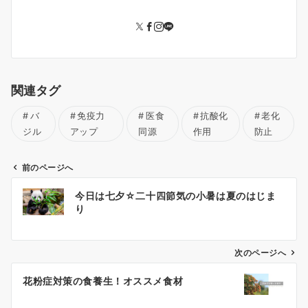
関連タグ
バ
免疫力
医食
抗酸化
老化
ジル
アップ
同源
作用
防止
前のページへ
投
今日は七夕☆二十四節気の小暑は夏のはじま
稿
り
ナ
ビ
ゲ
次のページへ
ー
花粉症対策の食養生！オススメ食材
シ
ョ