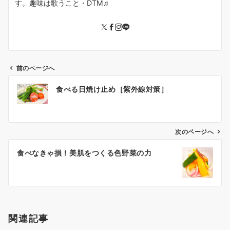
す。趣味は歌うこと・DTM♫
前のページへ
投
食べる日焼け止め［紫外線対策］
稿
ナ
ビ
ゲ
次のページへ
ー
食べなきゃ損！美肌をつくる色野菜の力
シ
ョ
ン
関連記事