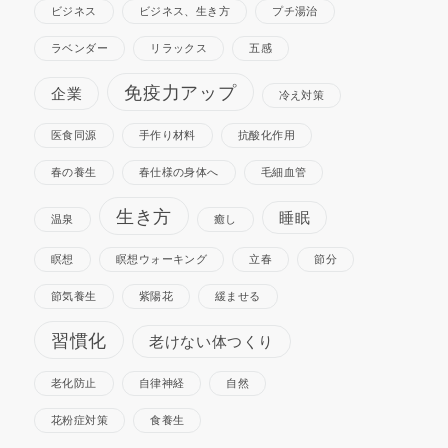
ビジネス
ビジネス、生き方
プチ湯治
ラベンダー
リラックス
五感
免疫力アップ
企業
冷え対策
医食同源
手作り材料
抗酸化作用
春の養生
春仕様の身体へ
毛細血管
生き方
睡眠
温泉
癒し
瞑想
瞑想ウォーキング
立春
節分
節気養生
紫陽花
緩ませる
習慣化
老けない体つくり
老化防止
自律神経
自然
花粉症対策
食養生