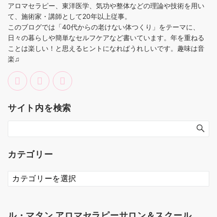
アロマセラピー、東洋医学、気功や整体などの理論や技術を用い
て、施術家・講師として20年以上従事。
このブログでは「40代からの老けない体つくり」をテーマに、
日々の暮らしや簡単なセルフケアなど書いています。年を重ねる
ことは楽しい！と思えるヒントになればうれしいです。趣味は音
楽♫
サイト内を検索
カテゴリー
カ
テ
ゴ
リ
ル・マタン アロマセラピーサロン＆スクール
ー