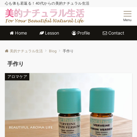
心も体も若返る！40代からの美的ナチュラル生活
Menu
Home
Lesson
Profile
Contact
美的ナチュラル生活
Blog
手作り
手作り
アロマケア