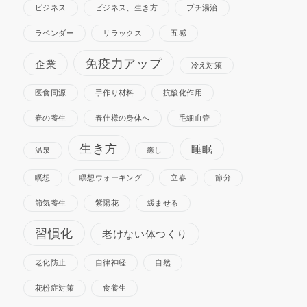
ビジネス
ビジネス、生き方
プチ湯治
ラベンダー
リラックス
五感
免疫力アップ
企業
冷え対策
医食同源
手作り材料
抗酸化作用
春の養生
春仕様の身体へ
毛細血管
生き方
睡眠
温泉
癒し
瞑想
瞑想ウォーキング
立春
節分
節気養生
紫陽花
緩ませる
習慣化
老けない体つくり
老化防止
自律神経
自然
花粉症対策
食養生