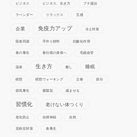
ビジネス
ビジネス、生き方
プチ湯治
ラベンダー
リラックス
五感
免疫力アップ
企業
冷え対策
医食同源
手作り材料
抗酸化作用
春の養生
春仕様の身体へ
毛細血管
生き方
睡眠
温泉
癒し
瞑想
瞑想ウォーキング
立春
節分
節気養生
紫陽花
緩ませる
習慣化
老けない体つくり
老化防止
自律神経
自然
花粉症対策
食養生