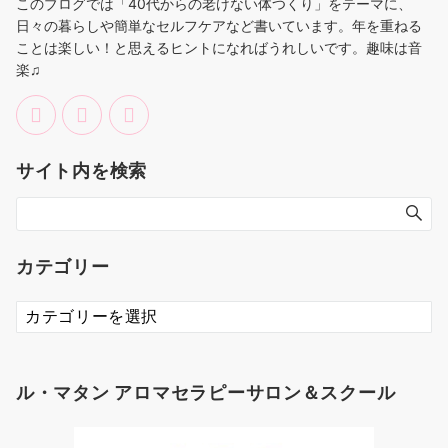
このブログでは「40代からの老けない体つくり」をテーマに、
日々の暮らしや簡単なセルフケアなど書いています。年を重ねる
ことは楽しい！と思えるヒントになればうれしいです。趣味は音
楽♫
サイト内を検索
カテゴリー
カ
テ
ゴ
リ
ル・マタン アロマセラピーサロン＆スクール
ー