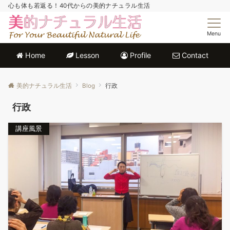
心も体も若返る！40代からの美的ナチュラル生活
Menu
Home
Lesson
Profile
Contact
美的ナチュラル生活
Blog
行政
行政
講座風景